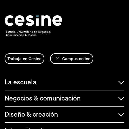
Trabaja en Cesine
Campus online
Navegación
La escuela
principal
Negocios & comunicación
Diseño & creación