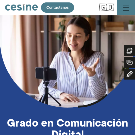
Pasar
🇬🇧
al
Contáctanos
contenido
principal
Grado en Comunicación
Digital